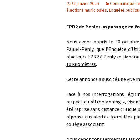
22 janvier 2026
Communiqué de
élections municipales
,
Enquête publiqu
EPR2 de Penly : un passage en fo
Nous avons appris le 30 octobre
Paluel-Penly, que l’Enquête d’Uti
réacteurs EPR2 à Penly se tiendrai
10 kilomètres
.
Cette annonce a suscité une vive i
Face à nos interrogations légiti
respect du rétroplanning », visant
été reprise sans distance critique 
réponse aux alertes formulées par
collège associatif.
Nous dénonçons fermement les con