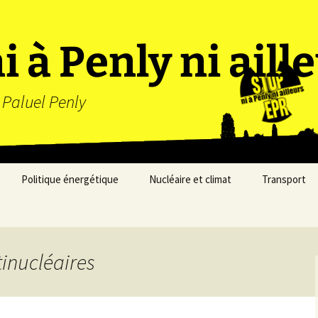
i à Penly ni aill
 Paluel Penly
Politique énergétique
Nucléaire et climat
Transport
Économies d’énergie
Alternatives aux
nucléaires
tinucléaires