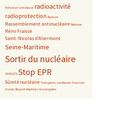
radioactivité
Pollution lumineuse
radioprotection
Radium
Rassemblement antinucléaire
Relance
Rémi Fraisse
Saint-Nicolas d'Aliermont
Seine-Maritime
Sortir du nucléaire
Stop EPR
STATUTS
Sûreté nucléaire
Transports nucléaires
Uranium
Usines Bayard
élections municipales