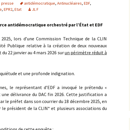
 presse
antidémocratique
,
Antinucléaires
,
EDF
,
e
,
EPR2
,
Etat
JL F
rce antidémocratique orchestré par l’État et EDF
 2025, lors d’une Commission Technique de la CLIN
lité Publique relative à la création de deux nouveaux
t du 22 janvier au 4 mars 2026 sur
un périmètre réduit à
nquiétude et une profonde indignation.
mes, le représentant d’EDF a invoqué le prétendu «
 une délivrance du DAC fin 2026. Cette justification a
par le préfet dans son courrier du 18 décembre 2025, en
 le président de la CLIN* et plusieurs associations du
ditions de cette enquête :