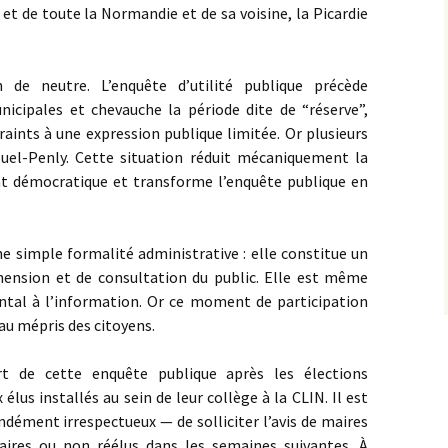
et de toute la Normandie et de sa voisine, la Picardie
n de neutre. L’enquête d’utilité publique précède
cipales et chevauche la période dite de “réserve”,
raints à une expression publique limitée. Or plusieurs
luel-Penly. Cette situation réduit mécaniquement la
ébat démocratique et transforme l’enquête publique en
ne simple formalité administrative : elle constitue un
ension et de consultation du public. Elle est même
ntal à l’information. Or ce moment de participation
au mépris des citoyens.
 de cette enquête publique après les élections
élus installés au sein de leur collège à la CLIN. Il est
dément irrespectueux — de solliciter l’avis de maires
aires ou non réélus dans les semaines suivantes. À