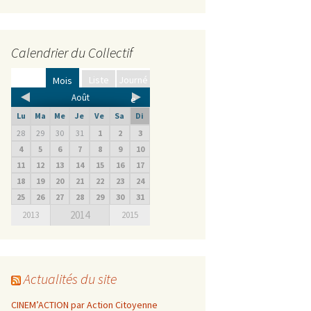
Calendrier du Collectif
Liste
Journé
Mois
Août
e
Lu
Ma
Me
Je
Ve
Sa
Di
28
29
30
31
1
2
3
4
5
6
7
8
9
10
11
12
13
14
15
16
17
18
19
20
21
22
23
24
25
26
27
28
29
30
31
2014
2013
2015
Actualités du site
CINEM’ACTION par Action Citoyenne